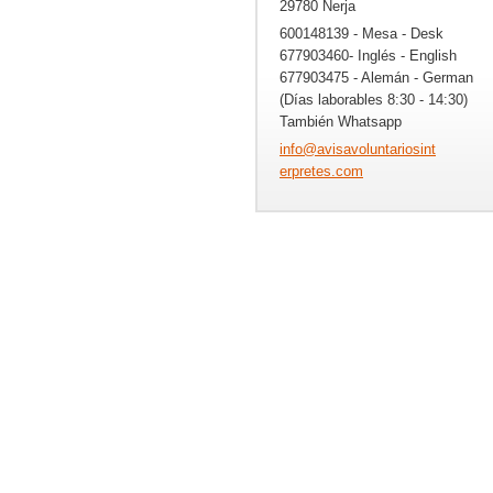
29780 Nerja
600148139 - Mesa - Desk
677903460- Inglés - English
677903475 - Alemán - German
(Días laborables 8:30 - 14:30)
También Whatsapp
info@avi
savolunt
ariosint
erpretes
.com