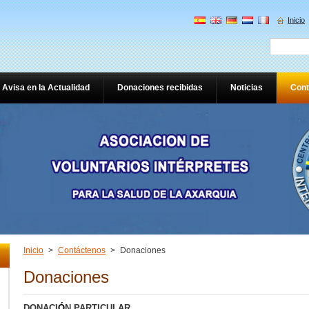
Inicio
Avisa en la Actualidad
Donaciones recibidas
Noticias
Cont
Inicio
>
Contáctenos
>
Donaciones
Donaciones
DONACI
Ó
N PARTICULAR