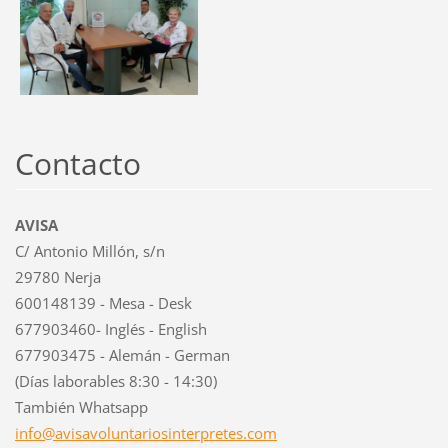
Contacto
AVISA
C/ Antonio Millón, s/n
29780 Nerja
600148139 - Mesa - Desk
677903460- Inglés - English
677903475 - Alemán - German
(Días laborables 8:30 - 14:30)
También Whatsapp
info@avi
savolunt
ariosint
erpretes
.com