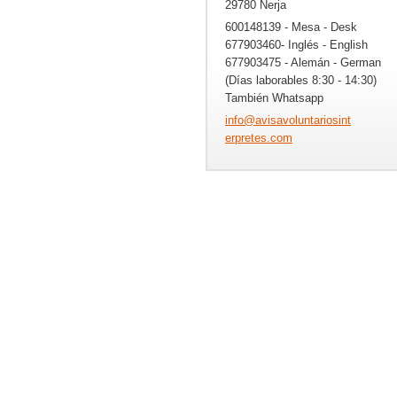
29780 Nerja
600148139 - Mesa - Desk
677903460- Inglés - English
677903475 - Alemán - German
(Días laborables 8:30 - 14:30)
También Whatsapp
info@avi
savolunt
ariosint
erpretes
.com