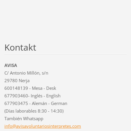
Kontakt
AVISA
C/ Antonio Millón, s/n
29780 Nerja
600148139 - Mesa - Desk
677903460- Inglés - English
677903475 - Alemán - German
(Días laborables 8:30 - 14:30)
También Whatsapp
info@avi
savolunt
ariosint
erpretes
.com